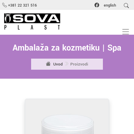
+381 22 321 516
english
Ambalaža za kozmetiku | Spa
Uvod
Proizvodi