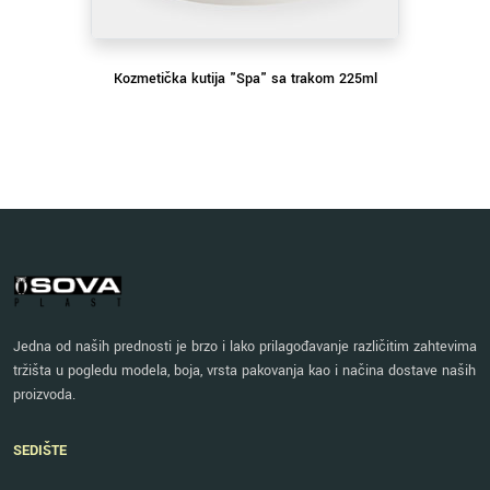
Kozmetička kutija "Spa" sa trakom 225ml
Jedna od naših prednosti je brzo i lako prilagođavanje različitim zahtevima
tržišta u pogledu modela, boja, vrsta pakovanja kao i načina dostave naših
proizvoda.
SEDIŠTE