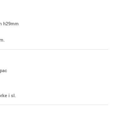
m h29mm
m.
opac
rke i sl.