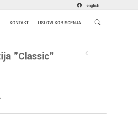
english
A
KONTAKT
USLOVI KORIŠĆENJA
ija "Classic"
A