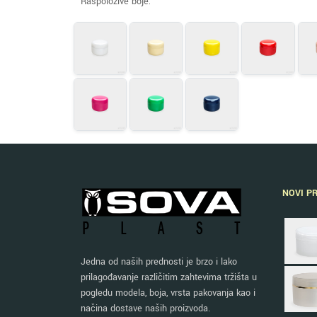
Raspoložive boje:
NOVI P
Jedna od naših prednosti je brzo i lako
prilagođavanje različitim zahtevima tržišta u
pogledu modela, boja, vrsta pakovanja kao i
načina dostave naših proizvoda.