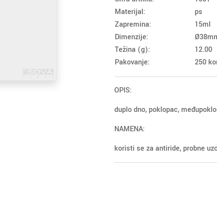
Materijal:
ps
Zapremina:
15ml
Dimenzije:
Ø38m
Težina (g):
12.00
Pakovanje:
250 ko
OPIS:
duplo dno, poklopac, međupokl
NAMENA:
koristi se za antiride, probne uzo