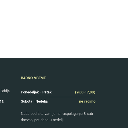
RADNO VREME
Srbija
Ponedeljak - Petak
(9,00-17,00)
Subota i Nedelja
ne radimo
 13
Naša podrška vam je na raspolaganju 8 sati
dnevno, pet dana u nedelji.