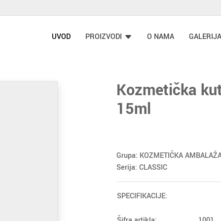
UVOD
PROIZVODI
O NAMA
GALERIJ
Kozmetička kut
15ml
Grupa: KOZMETIČKA AMBALAŽ
Serija: CLASSIC
SPECIFIKACIJE:
Šifra artikla:
1001