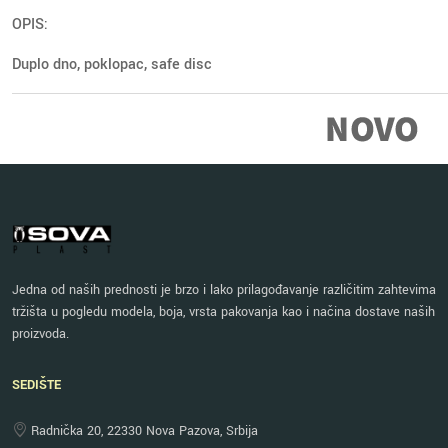
OPIS:
Duplo dno, poklopac, safe disc
Jedna od naših prednosti je brzo i lako prilagođavanje različitim zahtevima
tržišta u pogledu modela, boja, vrsta pakovanja kao i načina dostave naših
proizvoda.
SEDIŠTE
Radnička 20, 22330 Nova Pazova, Srbija