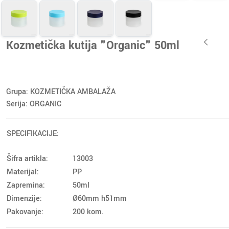
Kozmetička kutija "Organic" 50ml
Grupa: KOZMETIČKA AMBALAŽA
Serija: ORGANIC
SPECIFIKACIJE:
Šifra artikla:
13003
Materijal:
PP
Zapremina:
50ml
Dimenzije:
Ø60mm h51mm
Pakovanje:
200 kom.