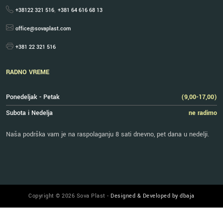
,
+38122 321 516
+381 64 616 68 13
office@sovaplast.com
+381 22 321 516
RADNO VREME
Ponedeljak - Petak
(9,00-17,00)
Subota i Nedelja
ne radimo
Naša podrška vam je na raspolaganju 8 sati dnevno, pet dana u nedelji.
Copyright © 2026 Sova Plast -
Designed & Developed by dbaja