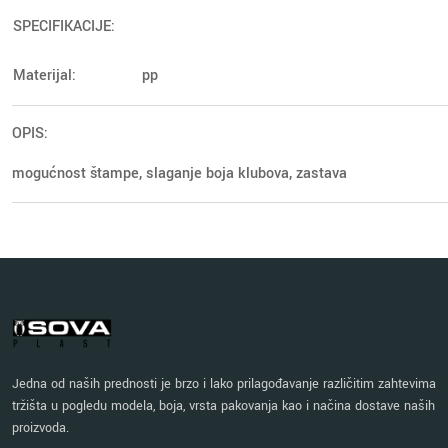
SPECIFIKACIJE:
Materijal:
pp
OPIS:
mogućnost štampe, slaganje boja klubova, zastava
Jedna od naših prednosti je brzo i lako prilagođavanje različitim zahtevima
tržišta u pogledu modela, boja, vrsta pakovanja kao i načina dostave naših
proizvoda.