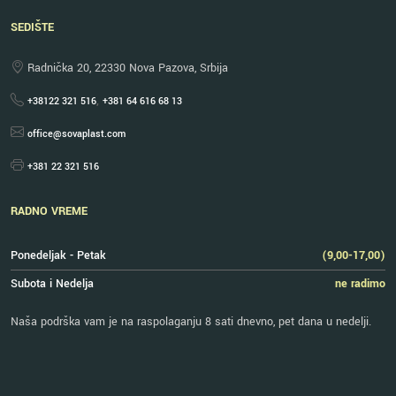
SEDIŠTE
Radnička 20, 22330 Nova Pazova, Srbija
,
+38122 321 516
+381 64 616 68 13
office@sovaplast.com
+381 22 321 516
RADNO VREME
Ponedeljak - Petak
(9,00-17,00)
Subota i Nedelja
ne radimo
Naša podrška vam je na raspolaganju 8 sati dnevno, pet dana u nedelji.